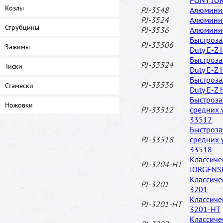
PONY JO
Козлы
PJ-3548
Алюмини
PJ-3524
Алюмини
Струбцины
PJ-3536
Алюмини
Быстроза
PJ-33506
Зажимы
Duty E-Z
Быстроза
PJ-33524
Тиски
Duty E-Z
Быстроза
PJ-33536
Стамески
Duty E-Z
Быстроза
Ножовки
PJ-33512
средних 
33512
Быстроза
PJ-33518
средних 
33518
Классиче
PJ-3204-HT
JORGENS
Классич
PJ-3201
3201
Классич
PJ-3201-HT
3201-HT
Классич