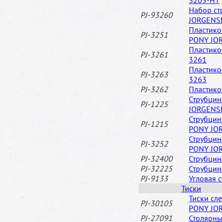
3203-HT
Набор ст
PJ-93260
JORGENS
Пластико
PJ-3251
PONY JO
Пластик
PJ-3261
3261
Пластик
PJ-3263
3263
PJ-3262
Пластик
Струбцин
PJ-1225
JORGENS
Струбцин
PJ-1215
PONY JO
Струбцин
PJ-3252
PONY JO
PJ-32400
Струбцин
PJ-32225
Струбцин
PJ-9133
Угловая 
Тиски
Тиски сл
PJ-30105
PONY JO
PJ-27091
Столярны