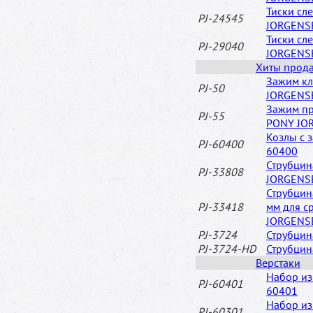
Тиски сл
PJ-24545
JORGENS
Тиски сл
PJ-29040
JORGENS
Хиты прод
Зажим кл
PJ-50
JORGENS
Зажим пр
PJ-55
PONY JO
Козлы с 
PJ-60400
60400
Струбцин
PJ-33808
JORGENS
Струбцин
PJ-33418
мм для с
JORGENS
PJ-3724
Струбцин
PJ-3724-HD
Струбцин
Верстаки
Набор из
PJ-60401
60401
Набор из
PJ-60301