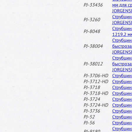
PJ-33436
мм для с
JORGENS
Струбцин
PJ-3260
JORGENS
Струбцин
PJ-8048
1219.2 
Струбцин
PJ-38004
быстроза
JORGENS
Струбцин
PJ-38012
быстроза
JORGENS
PJ-3706-HD
Струбцин
PJ-3712-HD
Струбцин
PJ-3718
Струбцин
PJ-3718-HD
Струбцин
PJ-3724
Струбцин
PJ-3724-HD
Струбцин
PJ-3736
Струбцин
PJ-52
Струбцин
PJ-56
Струбцин
Струбцин
PJ-9180