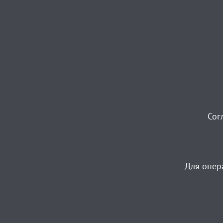
Сог
Для опер