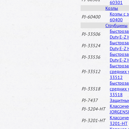
60301
Козлы
Козлы с 
PJ-60400
60400
Струбцины
Быстроза
PJ-33506
Duty E-Z
Быстроза
PJ-33524
Duty E-Z
Быстроза
PJ-33536
Duty E-Z
Быстроза
PJ-33512
средних 
33512
Быстроза
PJ-33518
средних 
33518
PJ-7437
Защитные
Классиче
PJ-3204-HT
JORGENS
Классич
PJ-3201-HT
3201-HT