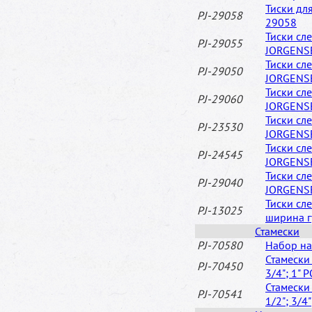
Тиски дл
PJ-29058
29058
Тиски сл
PJ-29055
JORGENS
Тиски сл
PJ-29050
JORGENS
Тиски сл
PJ-29060
JORGENS
Тиски сл
PJ-23530
JORGENS
Тиски сл
PJ-24545
JORGENS
Тиски сл
PJ-29040
JORGENS
Тиски сл
PJ-13025
ширина г
Стамески
PJ-70580
Набор на
Стамески 
PJ-70450
3/4"; 1"
Стамески 
PJ-70541
1/2"; 3/