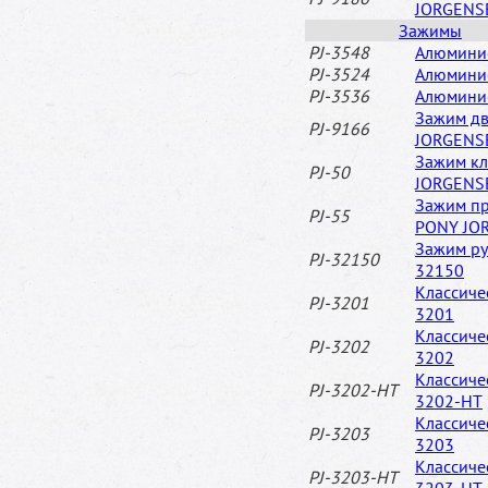
JORGENS
Зажимы
PJ-3548
Алюмини
PJ-3524
Алюмини
PJ-3536
Алюмини
Зажим дв
PJ-9166
JORGENS
Зажим кл
PJ-50
JORGENS
Зажим пр
PJ-55
PONY JO
Зажим ру
PJ-32150
32150
Классич
PJ-3201
3201
Классич
PJ-3202
3202
Классич
PJ-3202-HT
3202-HT
Классич
PJ-3203
3203
Классич
PJ-3203-HT