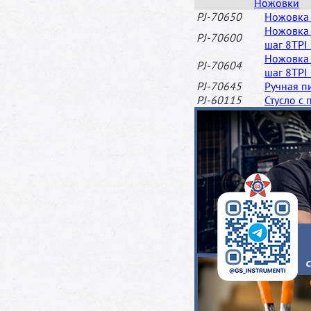
Ножовки
PJ-70650
Ножовка
Ножовка 
PJ-70600
шаг 8TP
Ножовка 
PJ-70604
шаг 8TP
PJ-70645
Ручная п
PJ-60115
Стусло с