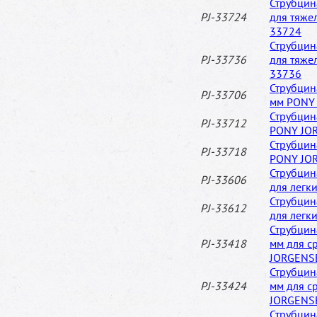
Струбцин
PJ-33724
для тяже
33724
Струбцин
PJ-33736
для тяже
33736
Струбцин
PJ-33706
мм PONY
Струбцин
PJ-33712
PONY JO
Струбцин
PJ-33718
PONY JO
Струбцин
PJ-33606
для легк
Струбцин
PJ-33612
для легк
Струбцин
PJ-33418
мм для с
JORGENS
Струбцин
PJ-33424
мм для с
JORGENS
Струбцин