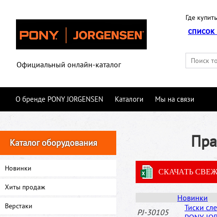
Где купить
список
Официальный онлайн-каталог
О бренде PONY JORGENSEN
Каталоги
Мы на связи
Пра
Каталог оборудования
Новинки
СКАЧАТЬ СВЕ
Хиты продаж
Новинки
Верстаки
Тиски сл
PJ-30105