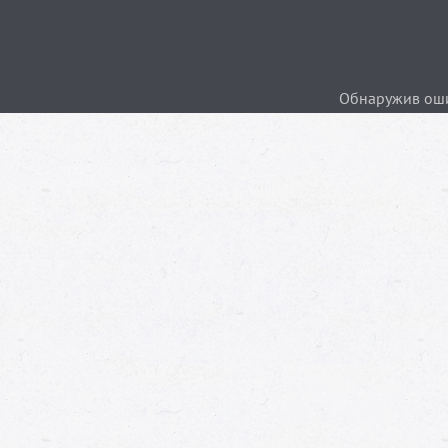
Обнаружив ошиб