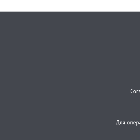
Сог
Для опер