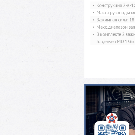
Конструкция 2-в-1:
Макс. грузоподъемн
Зажимная сила: 18
Макс. диапазон заж
В комплекте 2 за
Jorgensen MD 136к