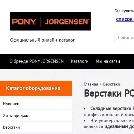
Где купить
список
Официальный онлайн-каталог
О бренде PONY JORGENSEN
Каталоги
Мы на связи
Главная
»
Верстаки
Каталог оборудования
Верстаки P
Новинки
Складные верстаки 
профессионалов и дом
Хиты продаж
Эти универсальные 
являются
идеальным до
Верстаки