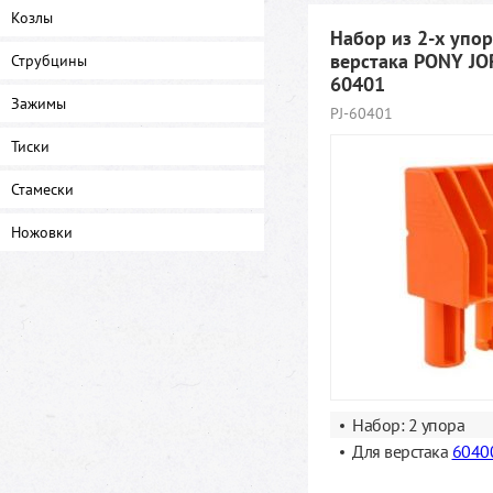
Козлы
Набор из 2-х упо
верстака PONY J
Струбцины
60401
Зажимы
PJ-60401
Тиски
Стамески
Ножовки
Набор: 2 упора
Для верстака
6040