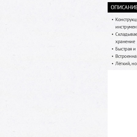
ОПИСАНИ
Конструкци
инструмен
Складывает
хранение
Быстрая и
Встроенна
Лёгкий, н