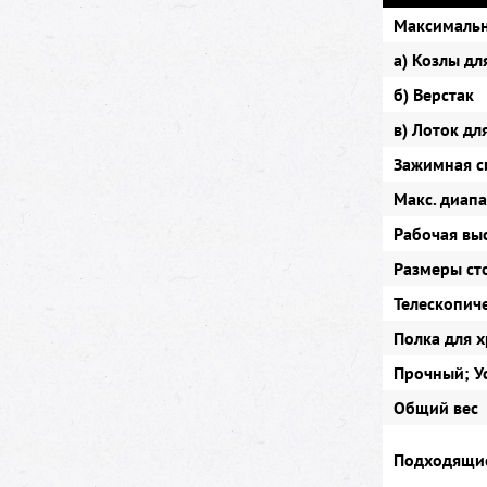
Максимальн
а) Козлы дл
б) Верстак
в) Лоток дл
Зажимная с
Макс. диап
Рабочая вы
Размеры с
Телескопич
Полка для 
Прочный; У
Общий вес
Подходящи