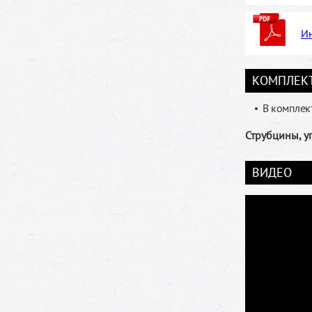
Ин
КОМПЛЕК
В комплект
Струбцины, у
ВИДЕО