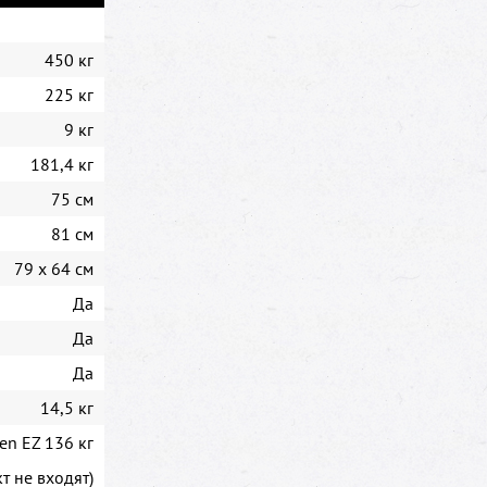
450 кг
225 кг
9 кг
181,4 кг
75 см
81 см
79 x 64 см
Да
Да
Да
14,5 кг
en EZ 136 кг
т не входят)