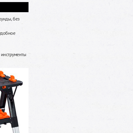
кунды, без
 удобное
е инструменты