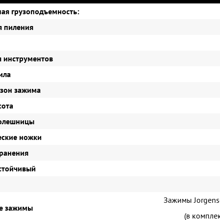
ая грузоподъемность:
я пиления
я инструментов
ила
азон зажима
сота
толешницы
еские ножки
хранения
стойчивый
Зажимы Jorgens
е зажимы
(в комплек