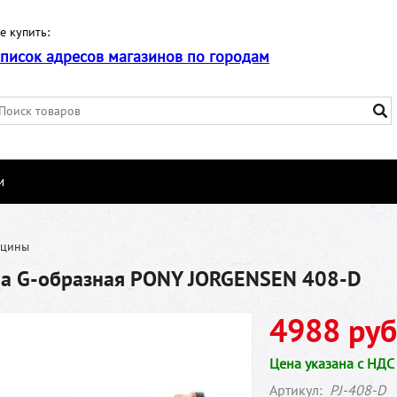
е купить:
список адресов магазинов по городам
и
бцины
на G-образная PONY JORGENSEN 408-D
4988 руб
Цена указана с НДС
Артикул:
PJ-408-D