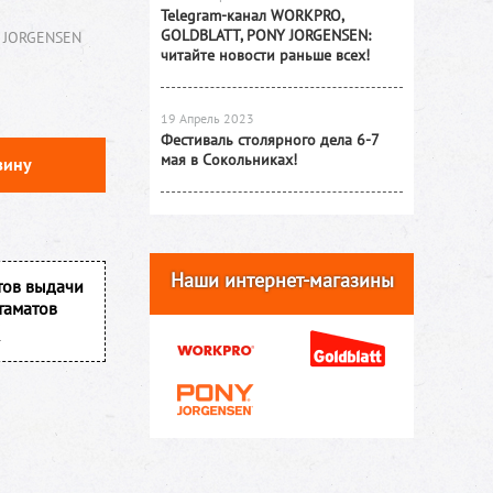
Telegram-канал WORKPRO,
GOLDBLATT, PONY JORGENSEN:
 JORGENSEN
читайте новости раньше всех!
19 Апрель 2023
Фестиваль столярного дела 6-7
мая в Сокольниках!
зину
Наши интернет-магазины
тов выдачи
таматов