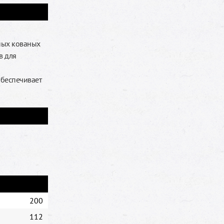
ных кованых
в для
обеспечивает
200
112