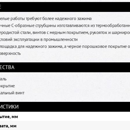
Е
елые работы требуют более надежного зажима
чные С-образные струбцины изготавливаются из термообработан
леродистой стали, винтов с медным покрытием, рукояток и шарниро
словий эксплуатации в промышленности
лощадка для надежного зажима, а черное порошковое покрытие 
оверхность
ЕСТВА
таль
окрытие
альный винт
ИСТИКИ
ытие, мм
вата, мм