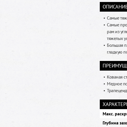
ОПИСАНИ
Самые тяж
Самые про
рам из уг
тяжелых у
Большая п
гладкую п
ПРЕИМУЩ
Кованая с
Медное п
Трапецеид
ХАРАКТЕР
Макс. раскр
Глубина зах