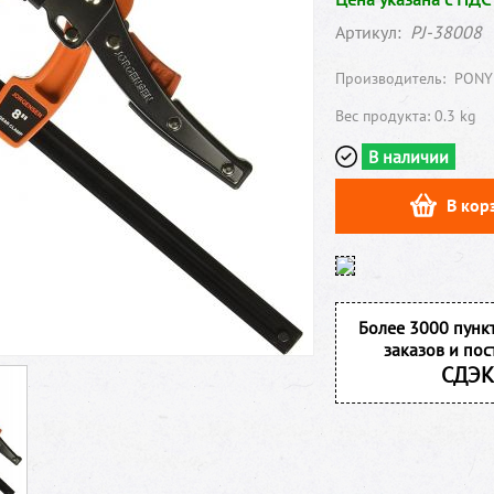
Артикул:
PJ-38008
Производитель:
PONY
Вес продукта: 0.3 kg
В наличии
В кор
Более 3000 пунк
заказов и пос
СДЭК