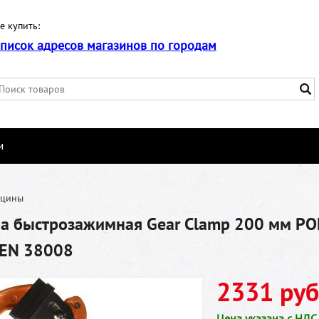
е купить:
список адресов магазинов по городам
и
бцины
на быстрозажимная Gear Clamp 200 мм P
EN 38008
2331 руб
Цена указана с НДС