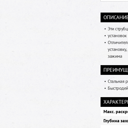
ОПИСАНИ
Эти струб
установок
Отличител
установку,
зажима
ПРЕИМУЩ
Стальная 
Быстродей
ХАРАКТЕР
Макс. раскр
Глубина зах