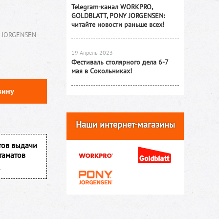
Telegram-канал WORKPRO,
GOLDBLATT, PONY JORGENSEN:
читайте новости раньше всех!
 JORGENSEN
19 Апрель 2023
Фестиваль столярного дела 6-7
мая в Сокольниках!
зину
Наши интернет-магазины
тов выдачи
таматов