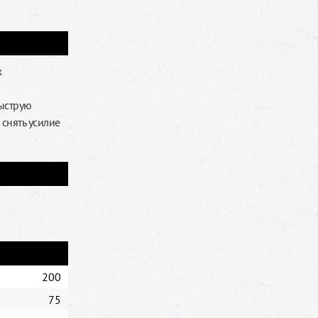
х
ыструю
снять усилие
200
75