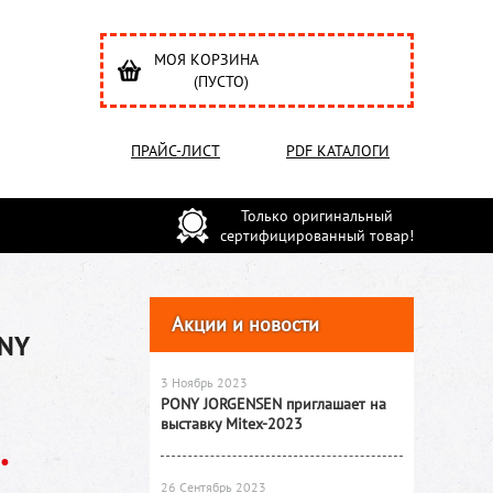
МОЯ КОРЗИНА
(ПУСТО)
ПРАЙС-ЛИСТ
PDF КАТАЛОГИ
Только оригинальный
сертифицированный товар!
Акции и новости
ONY
3 Ноябрь 2023
PONY JORGENSEN приглашает на
выставку Mitex-2023
.
26 Сентябрь 2023