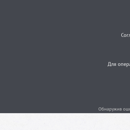
Сог
Для опер
Обнаружив ошиб