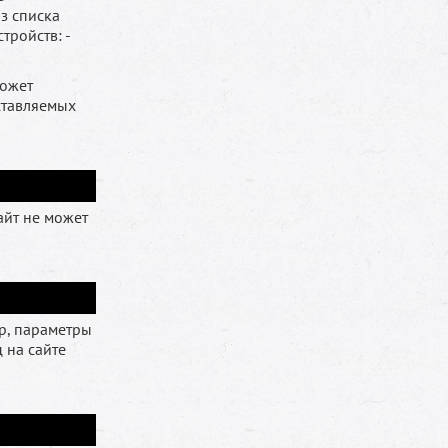
з списка
стройств: -
может
ставляемых
айт не может
р, параметры
 на сайте