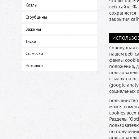
что вы посет
Козлы
веб-сайте. Ф
сохраняется 
Струбцины
закрытия сай
Зажимы
ИСПОЛЬЗОВ
Тиски
Совокупная с
Стамески
нашем веб-са
файлы cookie
Ножовки
положения, д
пользователь
ссылок на ос
(google anal
социальных с
Большинство 
может измени
cookies всех
Разделы "Opt
пользователю
по получению
пользователь 