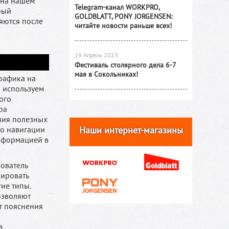
 на нашем
Telegram-канал WORKPRO,
рый
GOLDBLATT, PONY JORGENSEN:
яются после
читайте новости раньше всех!
19 Апрель 2023
Фестиваль столярного дела 6-7
мая в Сокольниках!
рафика на
ы используем
ого
ра
ния полезных
 о навигации
Наши интернет-магазины
информацией в
ователь
ировать
ие типы.
позволяют
т пояснения
в