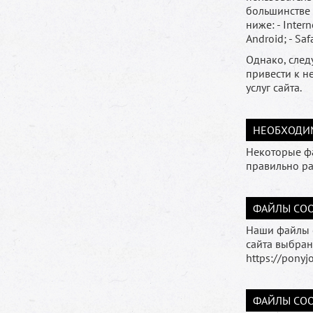
большинстве 
ниже: - Intern
Android; - Saf
Однако, след
привести к н
услуг сайта.
НЕОБХОДИ
Некоторые фа
правильно ра
ФАЙЛЫ COO
Наши файлы 
сайта выбран
https://ponyj
ФАЙЛЫ COO