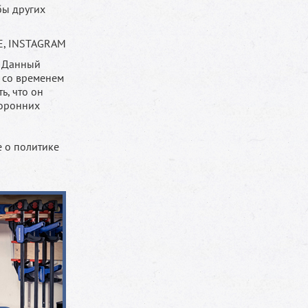
бы других
E, INSTAGRAM
. Данный
 со временем
ь, что он
торонних
 о политике