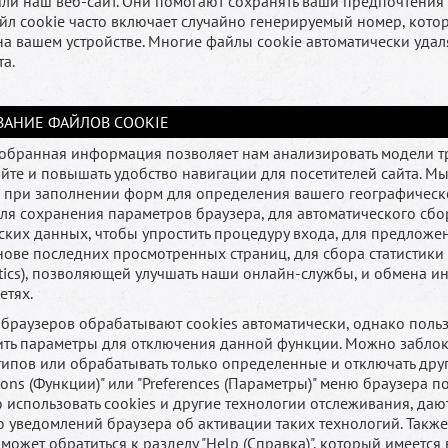
или наш веб-сайт. Они помогают сохранять ваши предпочтения
айл cookie часто включает случайно генерируемый номер, кото
на вашем устройстве. Многие файлы cookie автоматически удал
та.
АНИЕ ФАЙЛОВ COOKIE
обранная информация позволяет нам анализировать модели т
йте и повышать удобство навигации для посетителей сайта. М
 при заполнении форм для определения вашего географическ
ля сохранения параметров браузера, для автоматического сбо
ских данных, чтобы упростить процедуру входа, для предложе
нове последних просмотренных страниц, для сбора статистики
ytics), позволяющей улучшать наши онлайн-службы, и обмена 
етях.
браузеров обрабатывают cookies автоматически, однако польз
ть параметры для отключения данной функции. Можно заблок
 типов или обрабатывать только определенные и отключать друг
ions (Функции)" или "Preferences (Параметры)" меню браузера 
 использовать cookies и другие технологии отслеживания, даю
 уведомлений браузера об активации таких технологий. Также
может обратиться к разделу "Help (Справка)", который имеется 